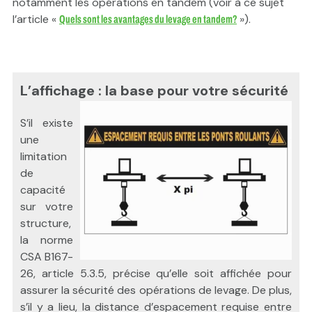
notamment les opérations en tandem (voir à ce sujet
l’article «
»).
Quels sont les avantages du levage en tandem?
L’affichage : la base pour votre sécurité
S’il existe
une
limitation
de
capacité
sur votre
structure,
la norme
CSA B167-
26, article 5.3.5, précise qu’elle soit affichée pour
assurer la sécurité des opérations de levage. De plus,
s’il y a lieu, la distance d’espacement requise entre