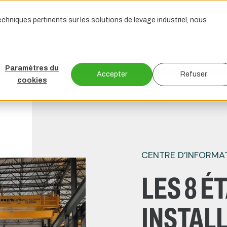
EN
chniques pertinents sur les solutions de levage industriel, nous
PRIX
CENTRE D’INFORMATION
ÉTUDES DE CAS
À PROPOS
Paramètres du
Accepter
Refuser
cookies
CENTRE D’INFORMA
LES 8 É
INSTAL