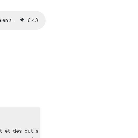
Les 8 étapes d’une installation de pont roulant - de la commande à la mise en service
6
:
43
t et des outils