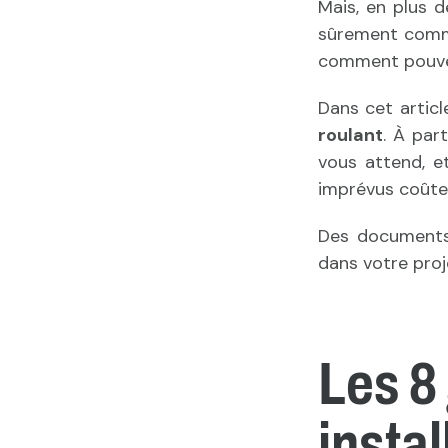
Mais, en plus d
sûrement comme
comment pouvez
Dans cet artic
roulant
. À par
vous attend, e
imprévus coûte
Des documents 
dans votre proj
Les 8
instal