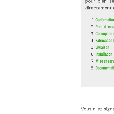
pour bien se
directement à
Confirmation
Prise de mes
Conception e
Fabrication e
Livraison
Installation
Mise en serv
Documentat
Lisez
Vous allez sign