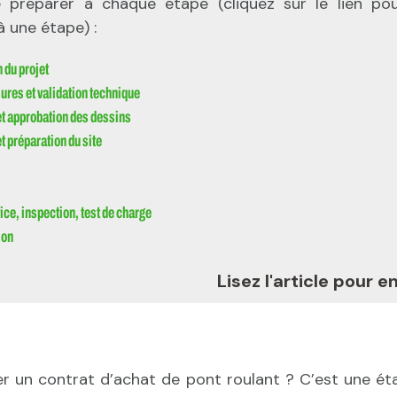
 préparer à chaque étape (cliquez sur le lien po
 une étape) :
 du projet
ures et validation technique
t approbation des dessins
t préparation du site
ice, inspection, test de charge
ion
 l'article pour en savoi
er un contrat d’achat de pont roulant ? C’est une é