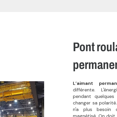
Pont roul
permane
L’aimant perm
différente. L'éne
pendant quelques 
changer sa polarité.
n'a plus besoin d
magnétisé. On doit