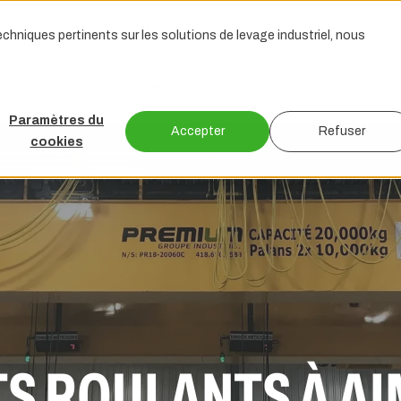
EN
chniques pertinents sur les solutions de levage industriel, nous
PRIX
CENTRE D’INFORMATION
ÉTUDES DE CAS
À PROPOS
Paramètres du
Accepter
Refuser
cookies
S ROULANTS À A