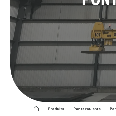
Produits
Ponts roulants
Pon