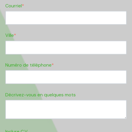
Courriel
*
Ville
*
Numéro de téléphone
*
Décrivez-vous en quelques mots
Inclure C.V.